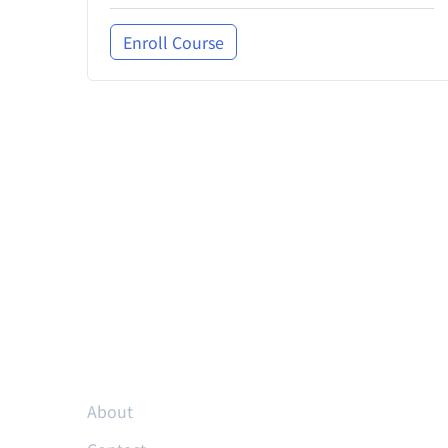
Enroll Course
Resources
About