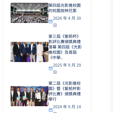
第四屆光影進校園
的校園放映花絮
2026 年 4 月 30
日
第三屆《紫荊杯》
影評比賽頒獎典禮
落幕 第四屆《光影
進校園》及首屆
《中華..
2025 年 9 月 29
日
第二屆《光影進校
園》暨《紫荊杯影
評比賽》頒獎典禮
舉行
2024 年 9 月 14