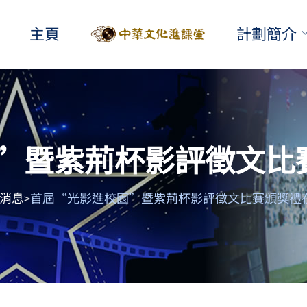
主頁
計劃簡介
”暨紫荊杯影評徵文比
消息
首屆“光影進校園”暨紫荊杯影評徵文比賽頒獎禮
>