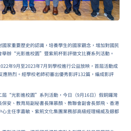
對國家重要歷史的認識，培養學生的國家觀念，增加對國民
會舉辦“光影進校園”暨紫荊杯影評徵文比賽系列活動。
22年9月至2023年7月到學校進行公益放映，首屆活動成
，反應熱烈。經學校老師初審出優秀影評132篇，編成影評
屆“光影進校園”系列活動，今日（9月16日）假銅鑼灣
集團董事吳保安、教育局副秘書長陳慕顏、教聯會副會長鄧飛、香港
中心主任李嘉敏、紫荊文化集團業務部高級經理楊威及銀都