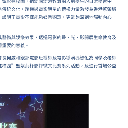
，電影進校園，把愛國愛港教育融入到學生的日常學習中，
秀傳統文化，還通過電影明星的榜樣力量激發為香港繁榮穩
，證明了電影不僅能夠娛樂觀眾，更能夠深刻地觸動內心，
具藝術與娛樂效果，透過電影的聲、光、影開展生命教育及
著重要的意義。
會長何威和銀都電影班導師及電影導演馮智恆為同學及老師
進校園”暨紫荊杯影評徵文比賽系列活動，及進行首場公益