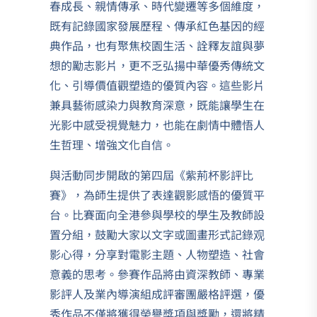
春成長、親情傳承、時代變遷等多個維度，
既有記錄國家發展歷程、傳承紅色基因的經
典作品，也有聚焦校園生活、詮釋友誼與夢
想的勵志影片，更不乏弘揚中華優秀傳統文
化、引導價值觀塑造的優質內容。這些影片
兼具藝術感染力與教育深意，既能讓學生在
光影中感受視覺魅力，也能在劇情中體悟人
生哲理、增強文化自信。
與活動同步開啟的第四屆《紫荊杯影評比
賽》，為師生提供了表達觀影感悟的優質平
台。比賽面向全港參與學校的學生及教師設
置分組，鼓勵大家以文字或圖畫形式記錄观
影心得，分享對電影主題、人物塑造、社會
意義的思考。參賽作品將由資深教師、專業
影評人及業內導演組成評審團嚴格評選，優
秀作品不僅將獲得榮譽獎項與獎勵，還將精