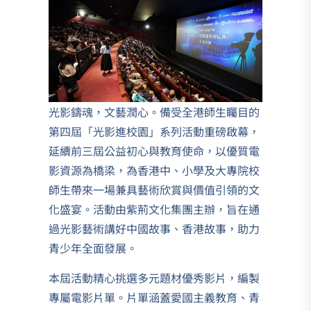
光影鑄魂，文藝潤心。備受全港師生矚目的
第四屆「光影進校園」系列活動重磅啟幕，
延續前三屆公益初心與教育使命，以優質電
影資源為橋梁，為香港中、小學及大專院校
師生帶來一場兼具藝術欣賞與價值引領的文
化盛宴。活動由紫荊文化集團主辦，旨在通
過光影藝術講好中國故事、香港故事，助力
青少年全面發展。
本屆活動精心挑選多元題材優秀影片，編製
專屬電影片單。片單涵蓋愛國主義教育、青