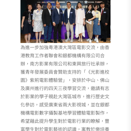
為進一步加強粵港澳大灣區電影交流，由香
港教育工作者聯會和銀都機構有限公司合
辦，南方影業有限公司和東興旅行社承辦，
獲青年發展委員會贊助支持的「《光影進校
園》紫荊電影體驗營」，安排於中山、佛山
及廣州進行的四天三夜學習交流，邀請有志
於影業的學子親赴大灣區城市，進行歷史文
化參訪，感受廣東省兩大影視城，並在銀都
機構電影數字攝製基地學習體驗電影製作，
希望藉此提升學生對於電影行業的瞭解，豐
富學生對於電影藝術的認識，寓教於樂培養